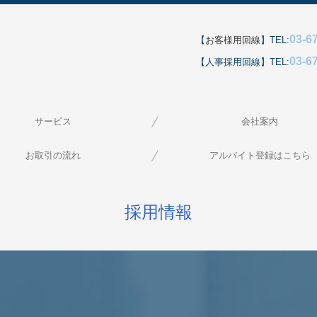
03-6
【
お客様用回線
】TEL:
03-6
【人事採用回線】TEL:
サービス
会社案内
イベント施工
COURSE
展示施工
建設施工
お取引の流れ
アルバイト登録はこちら
採用情報